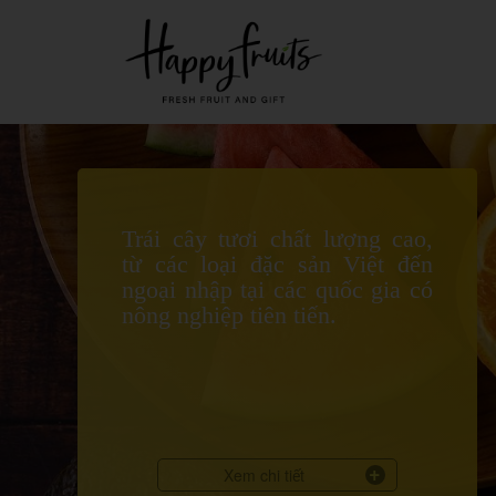
Trái cây tươi chất lượng cao,
từ các loại đặc sản Việt đến
ngoại nhập tại các quốc gia có
nông nghiệp tiên tiến.
Xem chi tiết