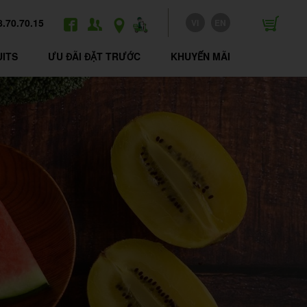
8.70.70.15
VI
EN
FACEBOOK
TUYỂN
LIÊN
GIAO
DỤNG
HỆ
HÀNG
UITS
ƯU ĐÃI ĐẶT TRƯỚC
KHUYẾN MÃI