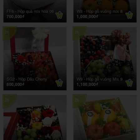
FF6 -
Hộp quà mix hoa 06
W8 -
Hộp gỗ vuông mix 8
700,000
1,000,000
đ
đ
2h
2h
SG2 -
Hộp Dâu Cherry
W9 -
Hộp gỗ vuông Mix 9
800,000
1,100,000
đ
đ
2h
2h