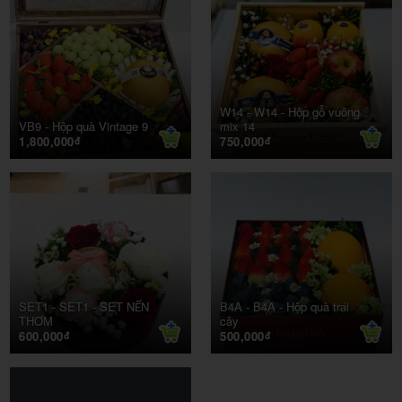
W14 -
W14 - Hộp gỗ vuông
VB9 -
Hộp quà Vintage 9
mix 14
1,800,000
750,000
đ
đ
SET1 -
SET1 - SET NẾN
B4A -
B4A - Hộp quà trái
THƠM
cây
600,000
500,000
đ
đ