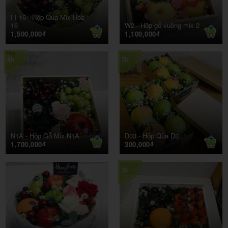
FF16 -
Hộp Qùa Mix Hoa
16
W2 -
Hộp gỗ vuông mix 2
1,500,000
1,100,000
đ
đ
4h
2h
N1A -
Hộp Gỗ Mix N1A
D03 -
Hộp Qùa D3
1,700,000
300,000
đ
đ
2h