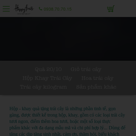
0938.70.70.15
Quà 20/10
Giỏ trái cây
Hộp Khay Trái Cây
Hoa trái cây
Trái cây kilogram
Sản phẩm khác
Hộp - khay quà tặng trái cây là những phần tinh tế, gọn
gàng, được thiết kế trong hộp, khay, gồm có các loại trái cây
tươi ngon, điểm thêm hoa tươi, hoặc một số loại thực
phẩm khác với đa dạng mẫu mã và chi phí hợp lý... Dùng để
tặng các dịp tặng sinh nhật, cảm ơn, thăm hỏi, biếu khách