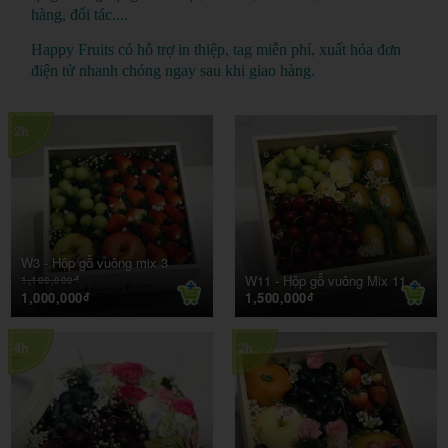
hàng, đối tác....
Happy Fruits có
hỗ trợ in thiệp, tag miễn phí,
xuất hóa đơn
điện tử nhanh chóng ngay sau khi giao hàng.
2h
W3 -
Hộp gỗ vuông mix 3
W11 -
Hộp gỗ vuông Mix 11
1,100,000
đ
1,000,000
1,500,000
đ
đ
4h
2h