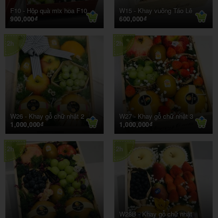
F10 -
Hộp quà mix hoa F10
W15 -
Khay vuông Táo Lê
900,000
600,000
đ
đ
2h
2h
W26 -
Khay gỗ chữ nhật 2
W27 -
Khay gỗ chữ nhật 3
1,000,000
1,000,000
đ
đ
2h
2h
W28B -
Khay gỗ chữ nhật