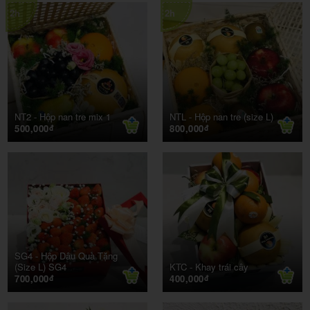
2h
2h
NT2 -
Hộp nan tre mix 1
NTL -
Hộp nan tre (size L)
500,000
800,000
đ
đ
SG4 -
Hộp Dâu Quà Tặng
(Size L) SG4
KTC -
Khay trái cây
700,000
400,000
đ
đ