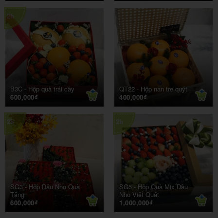
2h
B3C -
Hộp quà trái cây
QT22 -
Hộp nan tre quýt
600,000
400,000
đ
đ
2h
2h
SG3 -
Hộp Dâu Nho Quà
SG5 -
Hộp Quà Mix Dâu
Tặng
Nho Việt Quất
600,000
1,000,000
đ
đ