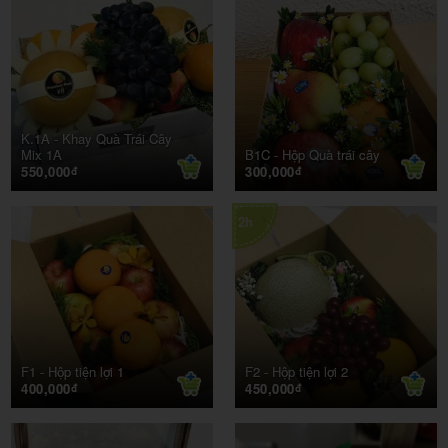
K.1A -
Khay Quà Trái Cây
Mix 1A
B1C -
Hộp Quà trái cây
550,000
300,000
đ
đ
2h
F1 -
Hộp tiện lợi 1
F2 -
Hộp tiện lợi 2
400,000
450,000
đ
đ