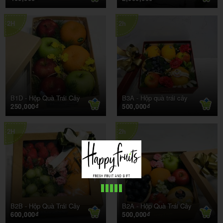
2H
2h
B1D -
Hộp Quà Trái Cây
B3A -
Hộp quà trái cây
250,000
500,000
đ
đ
2H
2h
B2B -
Hộp Quà Trái Cây
B2A -
Hộp Quà Trái Cây
600,000
500,000
đ
đ