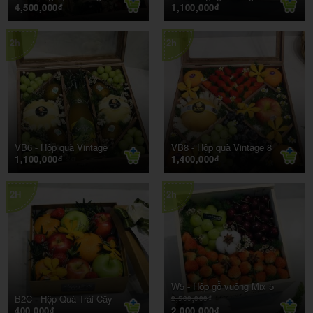
4,500,000
1,100,000
đ
đ
2h
2h
VB6 -
Hộp quà Vintage
VB8 -
Hộp quà Vintage 8
1,100,000
1,400,000
đ
đ
2H
2h
W5 -
Hộp gỗ vuông Mix 5
B2C -
Hộp Quà Trái Cây
2,500,000
đ
400,000
2,000,000
đ
đ