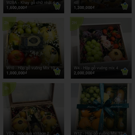
W28A -
Khay gỗ chữ nhật 4
4B
1,600,000
1,300,000
đ
đ
2h
2H
W10 -
Hộp gỗ vuông Mix 10
W4 -
Hộp gỗ vuông mix 4
1,000,000
2,000,000
đ
đ
2h
VB2 -
Hộp quà vintage 2
W12 -
Hộp gỗ vuông Mix 12