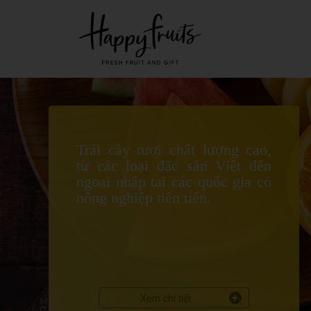
Trái cây tươi chất lượng cao,
từ các loại đặc sản Việt đến
ngoại nhập tại các quốc gia có
nông nghiệp tiên tiến.
Xem chi tiết