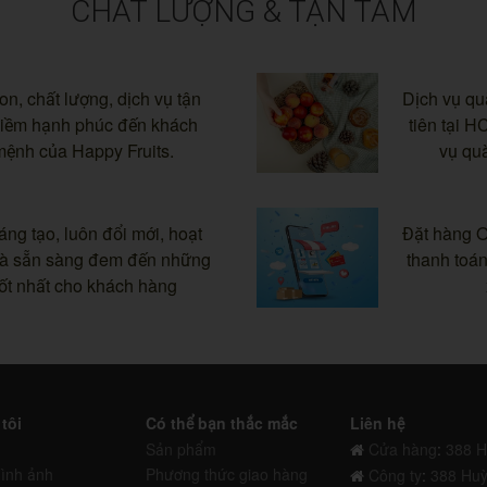
CHẤT LƯỢNG & TẬN TÂM
on, chất lượng, dịch vụ tận
Dịch vụ qu
niềm hạnh phúc đến khách
tiên tại H
mệnh của Happy Fruits.
vụ qu
g tạo, luôn đổi mới, hoạt
Đặt hàng On
và sẵn sàng đem đến những
thanh toán
tốt nhất cho khách hàng
tôi
Có thể bạn thắc mắc
Liên hệ
Sản phẩm
Cửa hàng
:
388 H
hình ảnh
Phương thức giao hàng
Công ty
:
388 Huỳ