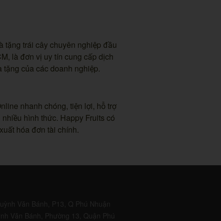
à tặng trái cây chuyên nghiệp đầu
CM, là đơn vị uy tín cung cấp dịch
à tặng của các doanh nghiệp.
line nhanh chóng, tiện lợi, hỗ trợ
 nhiều hình thức. Happy Fruits có
xuất hóa đơn tài chính.
uỳnh Văn Bánh, P13, Q Phú Nhuận
nh Văn Bánh, Phường 13, Quận Phú