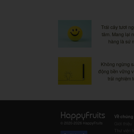
Trái cây tươi ng
tâm. Mang lại 
hàng là sứ 
Không ngừng sán
động bền vững 
trải nghiệm 
HappyFruits
Về chúng 
©
2020-2026
HappyFruits
Giới thiệu
Thư viện 