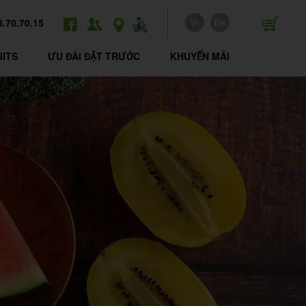
8.70.70.15
VI
EN
FACEBOOK
TUYỂN
LIÊN
GIAO
DỤNG
HỆ
HÀNG
UITS
ƯU ĐÃI ĐẶT TRƯỚC
KHUYẾN MÃI