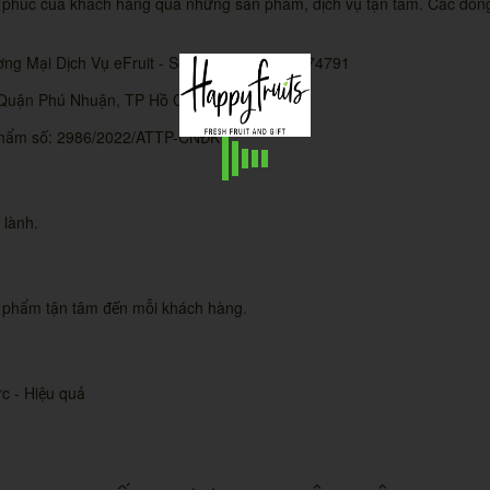
c của khách hàng qua những sản phẩm, dịch vụ tận tâm. Các 
ơng Mại Dịch Vụ eFruit - Số GPĐKKD: 0312974791
 Quận Phú Nhuận, TP Hồ Chí Minh.
c phẩm số: 2986/2022/ATTP-CNĐK
 lành.
n phẩm tận tâm đến mỗi khách hàng.
ực - Hiệu quả